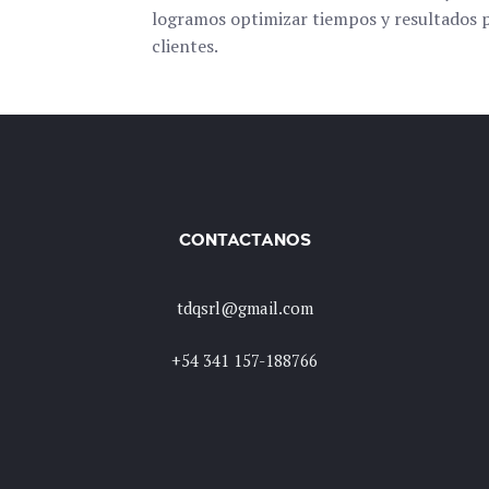
logramos optimizar tiempos y resultados p
clientes.
CONTACTANOS
tdqsrl@gmail.com
+54 341 157-188766